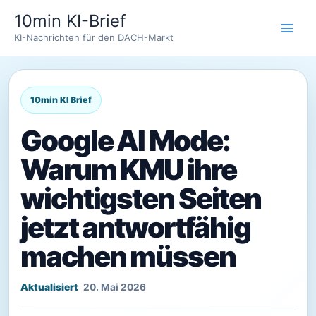
Zum
10min KI-Brief
Inhalt
KI-Nachrichten für den DACH-Markt
springen
Google AI Mode:
Warum KMU ihre
wichtigsten Seiten
jetzt antwortfähig
machen müssen
20. Mai 2026