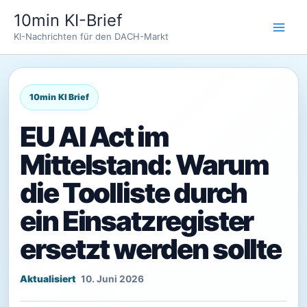
Zum
10min KI-Brief
Inhalt
KI-Nachrichten für den DACH-Markt
springen
EU AI Act im
Mittelstand: Warum
die Toolliste durch
ein Einsatzregister
ersetzt werden sollte
10. Juni 2026