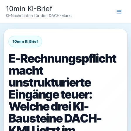
Zum
10min KI-Brief
Inhalt
KI-Nachrichten für den DACH-Markt
springen
E-Rechnungspflicht
macht
unstrukturierte
Eingänge teuer:
Welche drei KI-
Bausteine DACH-
KMU jetzt im