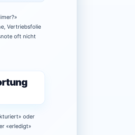
aimer?»
, Vertriebsfolie
note oft nicht
wortung
kturiert» oder
er «erledigt»