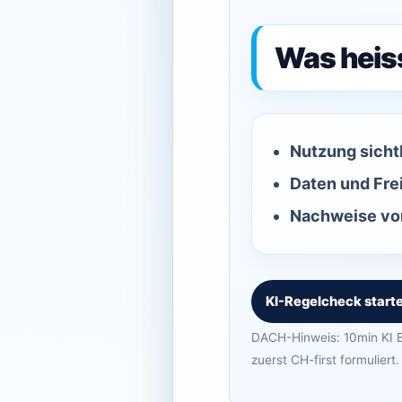
Was heis
Nutzung sicht
Daten und Fre
Nachweise vor
KI-Regelcheck start
DACH-Hinweis: 10min KI B
zuerst CH-first formuliert.