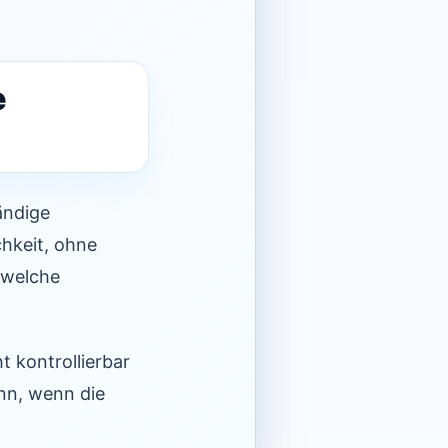
e
ändige
chkeit, ohne
 welche
t kontrollierbar
nn, wenn die