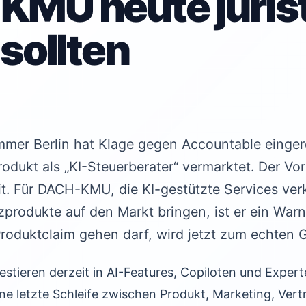
MU heute juris
sollten
mmer Berlin hat Klage gegen Accountable eingere
dukt als „KI-Steuerberater“ vermarktet. Der Vo
it. Für DACH-KMU, die KI-gestützte Services ver
zprodukte auf den Markt bringen, ist er ein Warn
Produktclaim gehen darf, wird jetzt zum echten G
nvestieren derzeit in AI-Features, Copiloten und Exper
eine letzte Schleife zwischen Produkt, Marketing, Vert