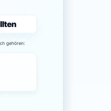
llten
sch gehören: