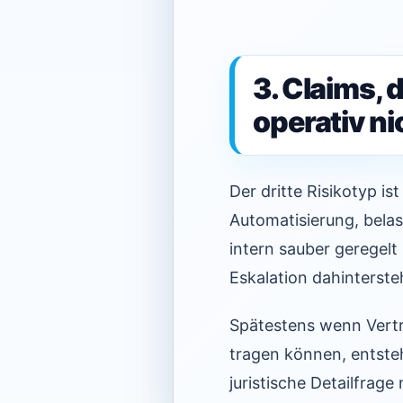
3. Claims, 
operativ ni
Der dritte Risikotyp i
Automatisierung, bela
intern sauber geregel
Eskalation dahinterste
Spätestens wenn Vertri
tragen können, entste
juristische Detailfrage