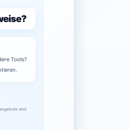
weise?
dere Tools?
tieren.
sangebote sind