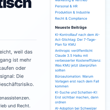
tisch
Marketing & Vertrieb
Personal & HR
Produktion & Industrie
Recht & Compliance
Neueste Beiträge
KI-Kontrolllauf nach dem AI-
Act-Stichtag: Der 7-Tage-
Plan für KMU
Anthropic veröffentlicht
icht, weil das
Claude 3.5 Haiku mit
rgang ist mehr
verbesserter Kosteneffizienz:
Was KMU jetzt überprüfen
kaufen oder
sollten
signal: Die
Büroautomation: Warum
Vorlagen erst nach dem Fall
eschäftsrisiko.
kommen
KI-Suche und Schatten-KI:
Erst sichtbar machen, dann
tenassistenzen.
ordnen
rieb und Recht.
AI-Adoption bei Schweizer