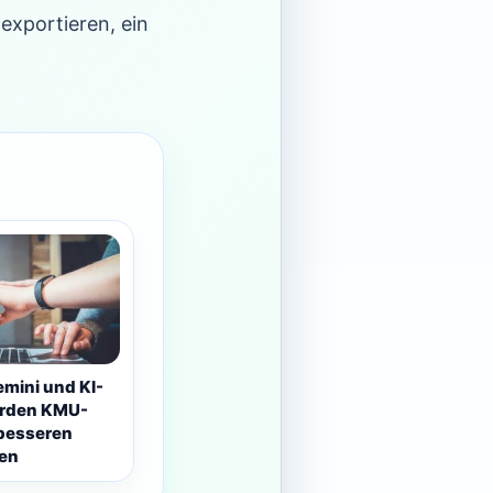
exportieren, ein
emini und KI-
erden KMU-
besseren
len