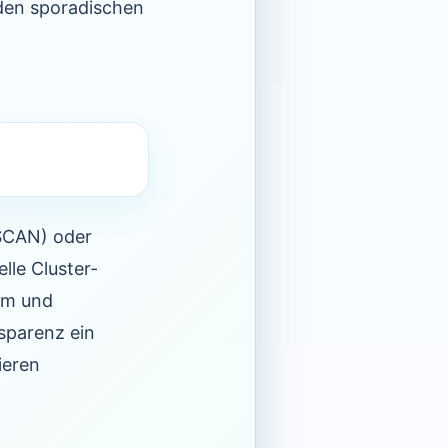
den sporadischen
BSCAN) oder
lle Cluster-
em und
sparenz ein
ieren