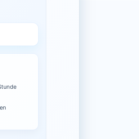
Stunde
nen