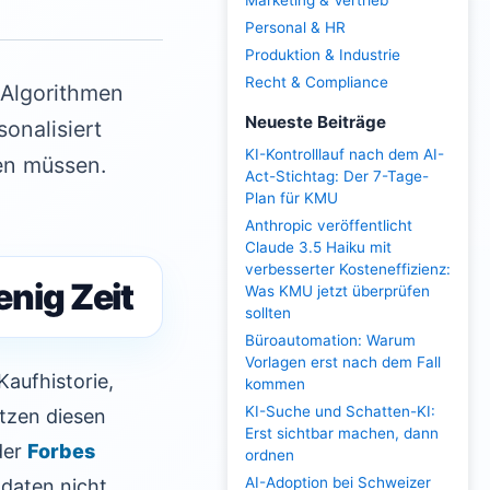
Marketing & Vertrieb
Personal & HR
Produktion & Industrie
Recht & Compliance
Algorithmen
Neueste Beiträge
onalisiert
KI-Kontrolllauf nach dem AI-
en müssen.
Act-Stichtag: Der 7-Tage-
Plan für KMU
Anthropic veröffentlicht
Claude 3.5 Haiku mit
verbesserter Kosteneffizienz:
nig Zeit
Was KMU jetzt überprüfen
sollten
Büroautomation: Warum
Vorlagen erst nach dem Fall
aufhistorie,
kommen
KI-Suche und Schatten-KI:
tzen diesen
Erst sichtbar machen, dann
der
Forbes
ordnen
AI-Adoption bei Schweizer
daten nicht