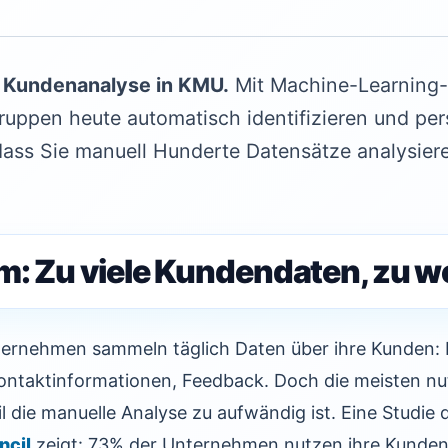
ie Kundenanalyse in KMU.
Mit Machine-Learning-
uppen heute automatisch identifizieren und pers
ass Sie manuell Hunderte Datensätze analysier
m: Zu viele Kundendaten, zu we
ternehmen sammeln täglich Daten über ihre Kunden: K
ontaktinformationen, Feedback. Doch die meisten nu
l die manuelle Analyse zu aufwändig ist. Eine Studie 
ncil
zeigt: 73% der Unternehmen nutzen ihre Kunden