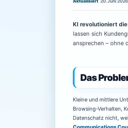
20. Juni 2026
KI revolutioniert d
lassen sich Kundengr
ansprechen – ohne d
Das Proble
Kleine und mittlere Un
Browsing-Verhalten, K
Datenschatz nicht, wei
Communications Cou