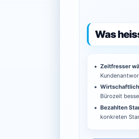
Was heiss
Zeitfresser w
Kundenantwor
Wirtschaftlich
Bürozeit besser
Bezahlten Star
konkreten Star