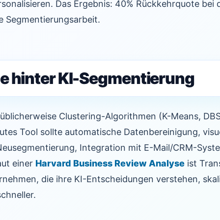
onalisieren. Das Ergebnis: 40% Rückkehrquote bei 
e Segmentierungsarbeit.
e hinter KI-Segmentierung
üblicherweise Clustering-Algorithmen (K-Means, D
utes Tool sollte automatische Datenbereinigung, visue
-Neusegmentierung, Integration mit E-Mail/CRM-Syst
aut einer
Harvard Business Review Analyse
ist Tran
ernehmen, die ihre KI-Entscheidungen verstehen, skal
chneller.