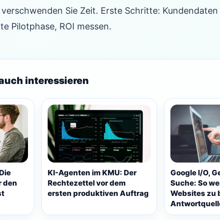
verschwenden Sie Zeit. Erste Schritte: Kundendaten 
te Pilotphase, ROI messen.
auch interessieren
Die
KI-Agenten im KMU: Der
Google I/O, G
r den
Rechtezettel vor dem
Suche: So w
st
ersten produktiven Auftrag
Websites zu 
Antwortquel