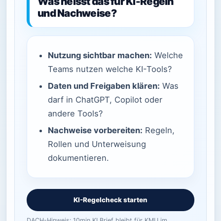
Was heisst das für KI-Regeln
und Nachweise?
Nutzung sichtbar machen:
Welche
Teams nutzen welche KI-Tools?
Daten und Freigaben klären:
Was
darf in ChatGPT, Copilot oder
andere Tools?
Nachweise vorbereiten:
Regeln,
Rollen und Unterweisung
dokumentieren.
KI-Regelcheck starten
DACH-Hinweis: 10min KI Brief bleibt für KMU im