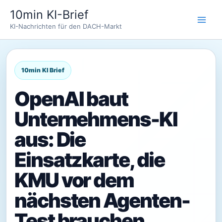
Zum
10min KI-Brief
Inhalt
KI-Nachrichten für den DACH-Markt
springen
OpenAI baut
Unternehmens-KI
aus: Die
Einsatzkarte, die
KMU vor dem
nächsten Agenten-
Test brauchen