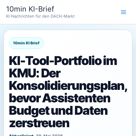
Zum
10min KI-Brief
Inhalt
KI-Nachrichten für den DACH-Markt
springen
KI-Tool-Portfolio im
KMU: Der
Konsolidierungsplan,
bevor Assistenten
Budget und Daten
zerstreuen