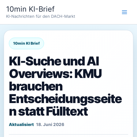
Zum
10min KI-Brief
Inhalt
KI-Nachrichten für den DACH-Markt
springen
KI-Suche und AI
Overviews: KMU
brauchen
Entscheidungsseite
n statt Fülltext
18. Juni 2026