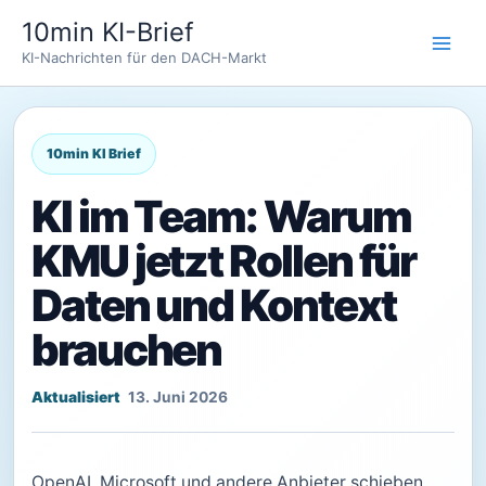
Zum
10min KI-Brief
Inhalt
KI-Nachrichten für den DACH-Markt
springen
KI im Team: Warum
KMU jetzt Rollen für
Daten und Kontext
brauchen
13. Juni 2026
OpenAI, Microsoft und andere Anbieter schieben