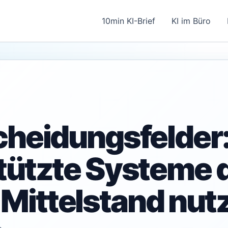
10min KI-Brief
KI im Büro
cheidungsfelder
tützte Systeme
ittelstand nut