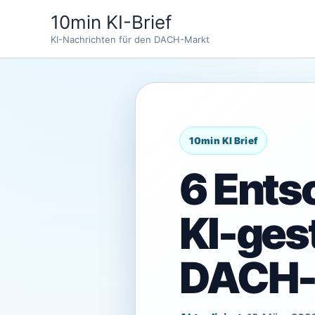
Zum
10min KI-Brief
Inhalt
KI-Nachrichten für den DACH-Markt
springen
6 Ents
KI-ges
DACH-M