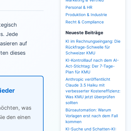
Marketing & Vertrieb
Personal & HR
Produktion & Industrie
Recht & Compliance
tegisch
Neueste Beiträge
s. Jede
KI im Rechnungseingang: Die
asieren auf
Rückfrage-Schwelle für
ten dieses
Schweizer KMU
KI-Kontrolllauf nach dem AI-
Act-Stichtag: Der 7-Tage-
Plan für KMU
Anthropic veröffentlicht
Claude 3.5 Haiku mit
lieder
verbesserter Kosteneffizienz:
Was KMU jetzt überprüfen
sollten
 möchten, was
Büroautomation: Warum
Vorlagen erst nach dem Fall
ie den einen
kommen
KI-Suche und Schatten-KI: