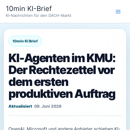
Zum
10min KI-Brief
Inhalt
KI-Nachrichten für den DACH-Markt
springen
KI-Agenten im KMU:
Der Rechtezettel vor
dem ersten
produktiven Auftrag
09. Juni 2026
OpenAI, Microsoft und andere Anbieter schieben KI-