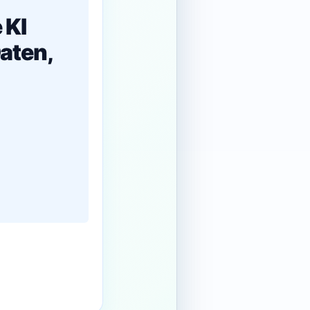
 KI
aten,