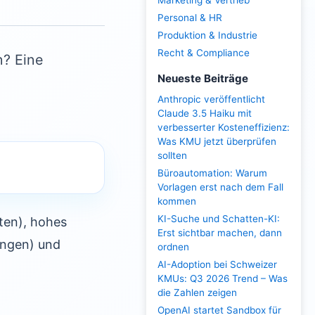
Marketing & Vertrieb
Personal & HR
Produktion & Industrie
Recht & Compliance
n? Eine
Neueste Beiträge
Anthropic veröffentlicht
Claude 3.5 Haiku mit
verbesserter Kosteneffizienz:
Was KMU jetzt überprüfen
sollten
Büroautomation: Warum
Vorlagen erst nach dem Fall
kommen
KI-Suche und Schatten-KI:
oten), hohes
Erst sichtbar machen, dann
rungen) und
ordnen
AI-Adoption bei Schweizer
KMUs: Q3 2026 Trend – Was
die Zahlen zeigen
OpenAI startet Sandbox für