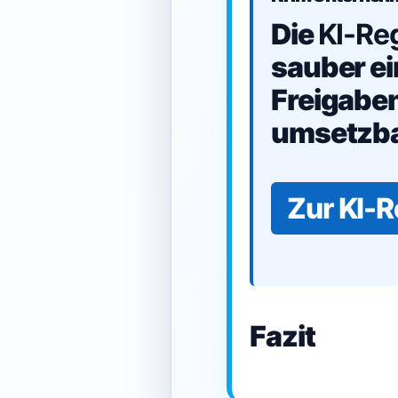
Die
KI-Re
sauber ei
Freigaben
umsetzba
Zur KI-
Fazit