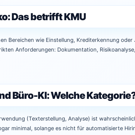
o: Das betrifft KMU
chen Bereichen wie Einstellung, Krediterkennung oder 
trikten Anforderungen: Dokumentation, Risikoanalyse
d Büro-KI: Welche Kategorie
endung (Texterstellung, Analyse) ist wahrscheinlich
ogar minimal, solange es nicht für automatisierte Hiri