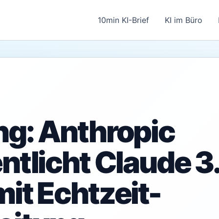
10min KI-Brief
KI im Büro
ng: Anthropic
ntlicht Claude 3
it Echtzeit-