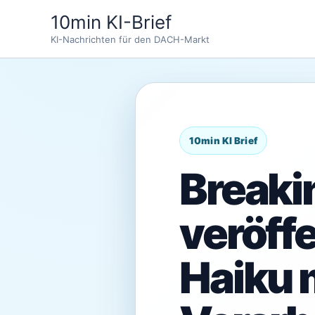
Zum
10min KI-Brief
Inhalt
KI-Nachrichten für den DACH-Markt
springen
Breaki
veröffe
Haiku m