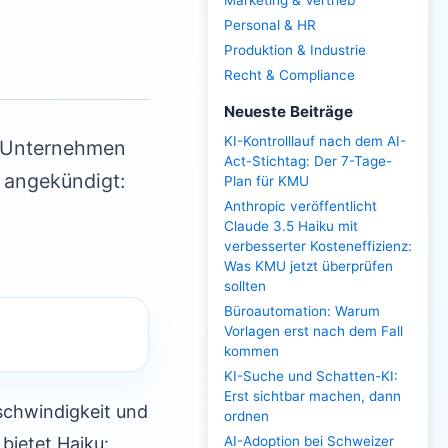
Marketing & Vertrieb
Personal & HR
Produktion & Industrie
Recht & Compliance
Neueste Beiträge
KI-Kontrolllauf nach dem AI-
as Unternehmen
Act-Stichtag: Der 7-Tage-
e angekündigt:
Plan für KMU
Anthropic veröffentlicht
Claude 3.5 Haiku mit
verbesserter Kosteneffizienz:
Was KMU jetzt überprüfen
sollten
Büroautomation: Warum
Vorlagen erst nach dem Fall
kommen
KI-Suche und Schatten-KI:
Erst sichtbar machen, dann
eschwindigkeit und
ordnen
 bietet Haiku:
AI-Adoption bei Schweizer