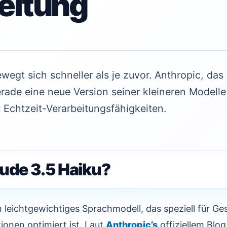
eitung
wegt sich schneller als je zuvor. Anthropic, d
erade eine neue Version seiner kleineren Modell
 Echtzeit-Verarbeitungsfähigkeiten.
aude 3.5 Haiku?
in leichtgewichtiges Sprachmodell, das speziell für G
onen optimiert ist. Laut
Anthropic’s
offiziellem Blog