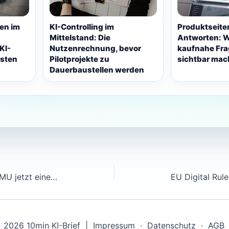
en im
KI-Controlling im
Produktseiten
Mittelstand: Die
Antworten: 
KI-
Nutzenrechnung, bevor
kaufnahe Fra
osten
Pilotprojekte zu
sichtbar ma
Dauerbaustellen werden
AI-Act-Verschiebung: Warum KMU jetzt eine KI-Liste brauchen
 2026 10min KI-Brief |
Impressum
·
Datenschutz
·
AGB