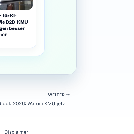
 für KI-
Wie B2B-KMU
gen besser
chen
WEITER
EU Digital Rulebook 2026: Warum KMU jetzt ein einziges Digital-Compliance-Register brauchen
·
Disclaimer