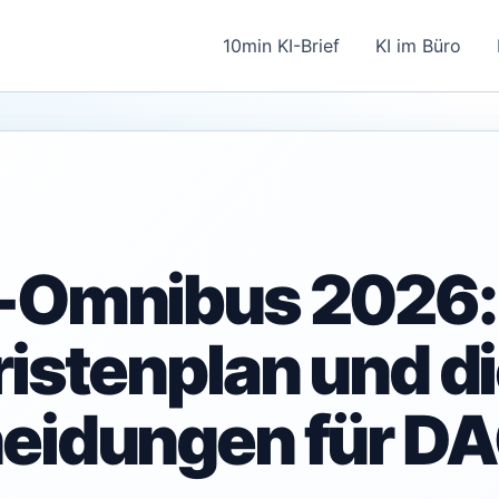
10min KI-Brief
KI im Büro
-Omnibus 2026:
istenplan und di
eidungen für D