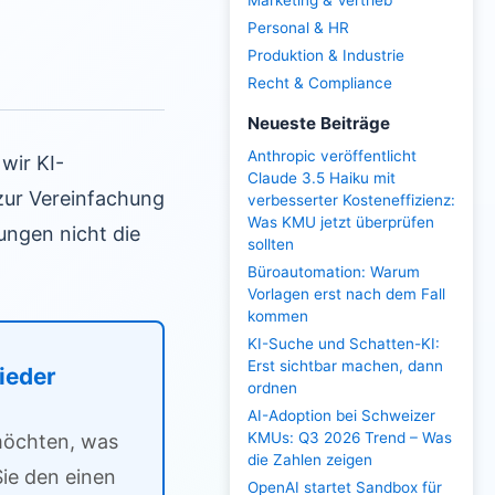
Marketing & Vertrieb
Personal & HR
Produktion & Industrie
Recht & Compliance
Neueste Beiträge
Anthropic veröffentlicht
wir KI-
Claude 3.5 Haiku mit
 zur Vereinfachung
verbesserter Kosteneffizienz:
Was KMU jetzt überprüfen
tungen nicht die
sollten
Büroautomation: Warum
Vorlagen erst nach dem Fall
kommen
KI-Suche und Schatten-KI:
Erst sichtbar machen, dann
lieder
ordnen
AI-Adoption bei Schweizer
KMUs: Q3 2026 Trend – Was
 möchten, was
die Zahlen zeigen
ie den einen
OpenAI startet Sandbox für