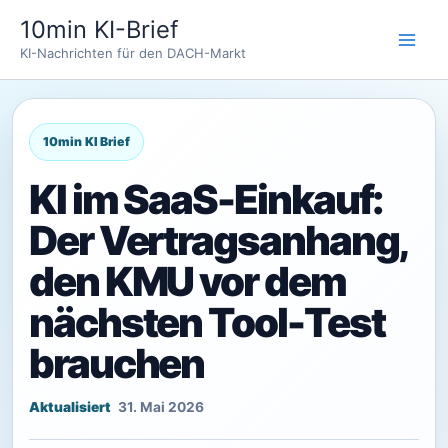
Zum
10min KI-Brief
Inhalt
KI-Nachrichten für den DACH-Markt
springen
KI im SaaS-Einkauf:
Der Vertragsanhang,
den KMU vor dem
nächsten Tool-Test
brauchen
31. Mai 2026