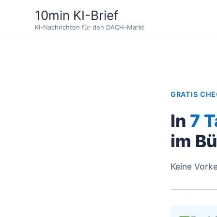
Zum
10min KI-Brief
Inhalt
KI-Nachrichten für den DACH-Markt
springen
GRATIS CHE
In
7 T
im Bü
Keine Vorke